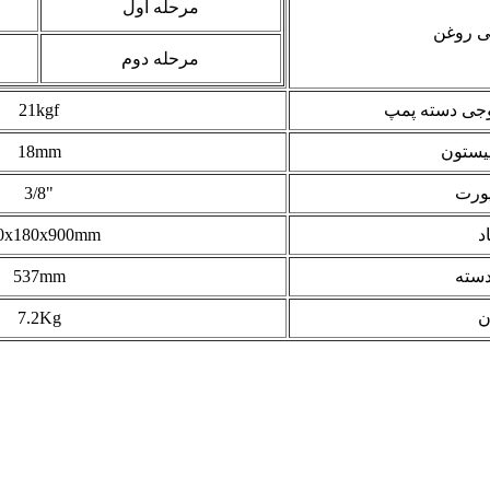
مرحله اول
ی روغن
مرحله دوم
وجی دسته پمپ
21kgf
یستون
18mm
پورت
"3/8
د
0x180x900mm
سته
537mm
ن
7.2Kg