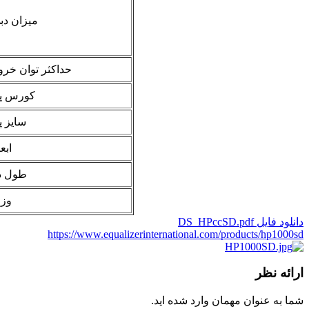
میزان دب
حداکثر توان خر
کورس پ
سایز 
ابعا
طول د
وز
دانلود فایل DS_HPccSD.pdf
https://www.equalizerinternational.com/products/hp1000sd
ارائه نظر
شما به عنوان مهمان وارد شده اید.