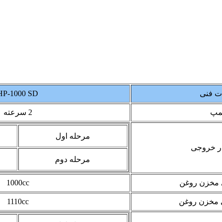
 فنی
HP-1000 SD
پمپ
2 سرعته
مرحله اول
ر خروجی
مرحله دوم
مخزن روغن
1000cc
 مخزن روغن
1110cc