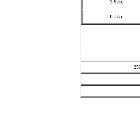
3.62cc
0.77cc
25