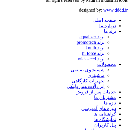
all right's reserved by kadiran industrial tools
designed by:
www.dddd.ir
صفحه اصلی
درباره ما
برند ها
برند equalizer
برند promotech
برند knuth
برند hi force
برند wicksteed
محصولات
شستشوی صنعتی
ماشینری
تجهیزات کارگاهی
ابزارآلات هیدرولیکی
خدمات پس از فروش
مشتریان ما
تازه ها
دوره های آموزشی
گواهینامه ها
نمایشگاه ها
پنل کاربران