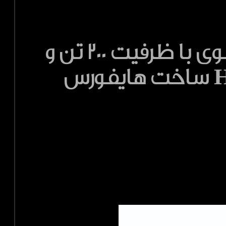
پرس هیدرولیکی کارگاهی 700 بار فشار قوی با ظرفیت 200 تن و
رس 330 میلیمتر مدل HPF-Range ساخت هایفورس