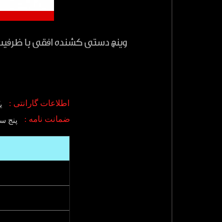
وینچ دستی کشنده افقی با ظرفیت 2750 کیلوگرم مدل MANIBOX GR - 2000 with stainless steel frame ساخت هوچز 
اطلاعات گارانتی :
ی
ضمانت نامه :
پنج س