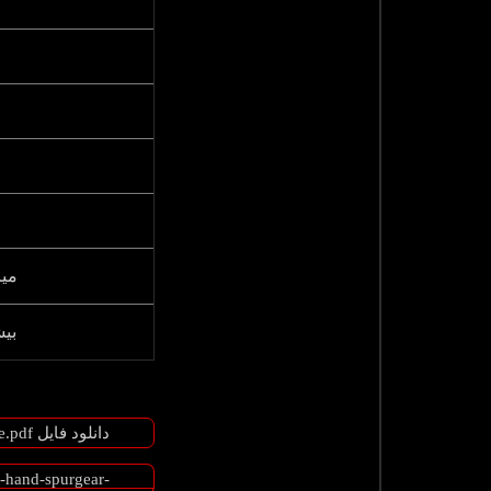
میز
بیش
دانلود فایل fiche_technique_manibox-gr-2000-kg-model-with-stainless-steel-frame.pdf
-hand-spurgear-