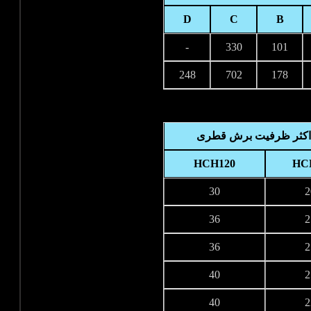
D
C
B
-
330
101
248
702
178
کثر ظرفیت برش قطری
HCH120
HC
30
2
36
2
36
2
40
2
40
2