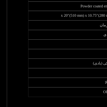
Powder coated e
مان
ی
کی (بادی)
ا