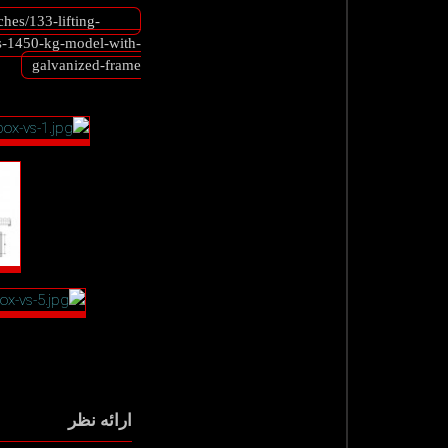
hes/133-lifting-
-1450-kg-model-with-
galvanized-frame
ارائه نظر