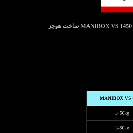
وینچ دستی کشنده افقی با ظرفیت 1450 کیلوگرم مدل MANIBOX VS 1450 kg - model with galvanized frame ساخت هوچز
MANIBOX VS -
1450kg
1450kg