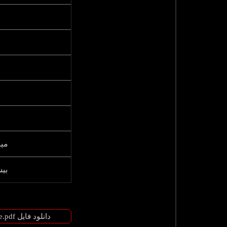
میز
بیش
دانلود فایل fiche_technique_manibox-vs-1450-kg-model-with-galvanized-frame.pdf