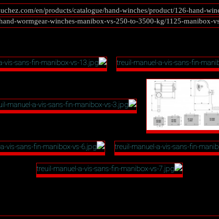
huchez.com/en/products/catalogue/hand-winches/product/126-hand-winc
hand-wormgear-winches-manibox-vs-250-to-3500-kg/1125-manibox-vs