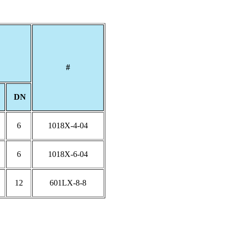
#
DN
6
1018X-4-04
6
1018X-6-04
12
601LX-8-8