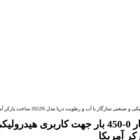
شیلنگ ترموپلاستیک نارسانا با فشار 0-450 بار 