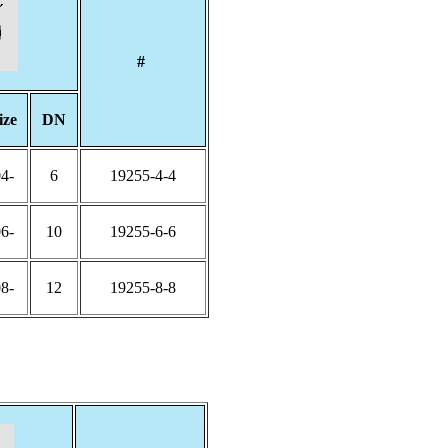
#
ize
DN
-04
6
19255-4-4
-06
10
19255-6-6
-08
12
19255-8-8