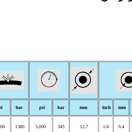
si
bar
psi
bar
mm
inch
mm
000
1380
5,000
345
12.7
1/4
6.4