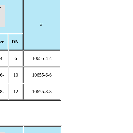
#
ize
DN
-04
6
10655-4-4
-06
10
10655-6-6
-08
12
10655-8-8