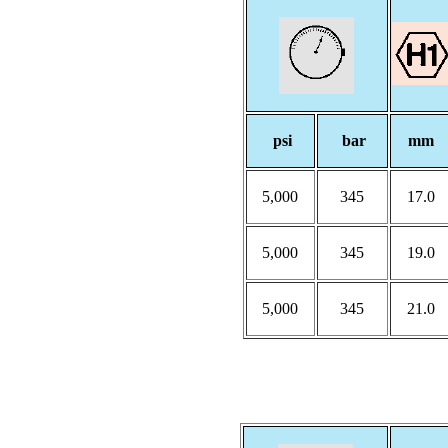
psi
bar
mm
5,000
345
17.0
5,000
345
19.0
5,000
345
21.0