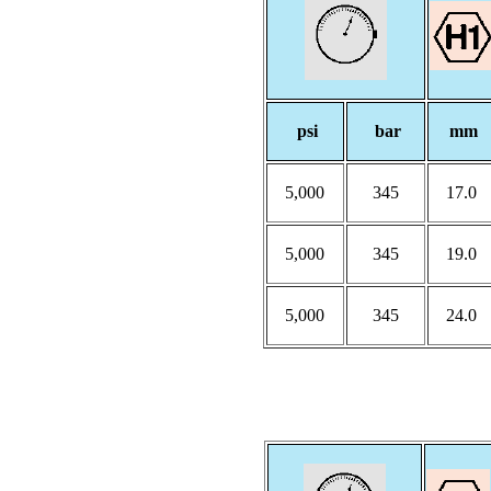
psi
bar
mm
5,000
345
17.0
5,000
345
19.0
5,000
345
24.0