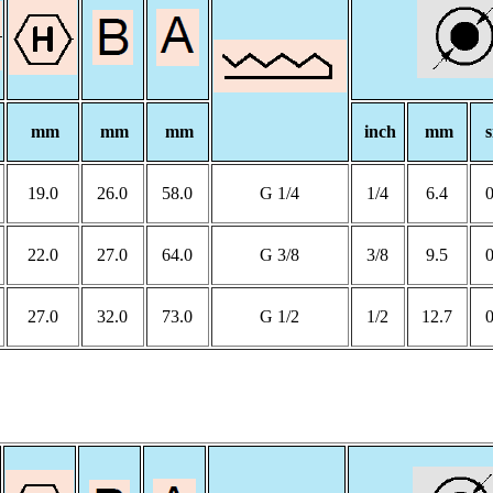
mm
mm
mm
inch
mm
s
19.0
26.0
58.0
G 1/4
1/4
6.4
22.0
27.0
64.0
G 3/8
3/8
9.5
27.0
32.0
73.0
G 1/2
1/2
12.7