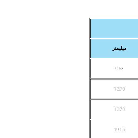
میلیمتر
9.53
12.70
12.70
19.05