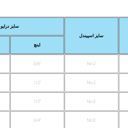
سایز درایو
سایز اسپیندل
اینچ
"3/8
No.2
"1/2
No.2
"1/2
No.3
"3/4
No.3