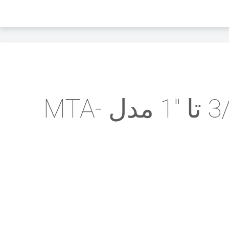
آداپتور تبدیل مورس به چهار گوش سایز "3/8 تا "1 مدل MTA-